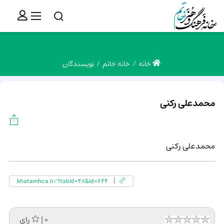
خانه
خانه خاتم
نویسندگان
محمدعلی رکنی
محمدعلی رکنی
khatamhca.ir/?tabid=48&id=644
| 0 رای