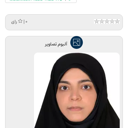
| 0 رای
آلبوم تصاویر