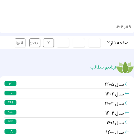
9 آذر 1404
صفحه 1 از 2
ابتدا
قبلی
[1]
2
بعدی
انتها
آرشیو مطالب
سال 1405
101
سال 1404
97
سال 1403
149
سال 1402
106
سال 1401
23
سال 1400
28