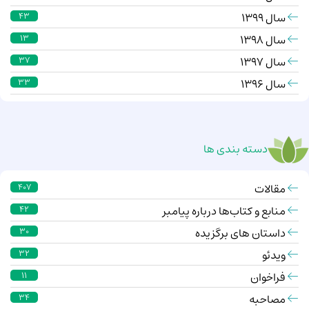
سال 1399
43
سال 1398
13
سال 1397
37
سال 1396
33
دسته بندی ها
مقالات
407
منابع و کتاب‌ها درباره پیامبر
42
داستان های برگزیده
30
ویدئو
32
فراخوان
11
مصاحبه
34