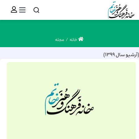
خانه
مجله
(آرشیو سال 1399)