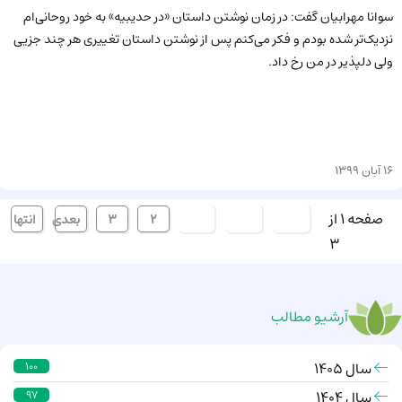
سوانا مهرابیان گفت: در زمان نوشتن داستان «در حدیبیه» به خود روحانی‌ام
نزدیک‌تر شده بودم و فکر می‌کنم پس از نوشتن داستان تغییری هر چند جزیی
ولی دلپذیر در من رخ داد.
16 آبان 1399
صفحه 1 از
ابتدا
قبلی
[1]
2
3
بعدی
انتها
3
آرشیو مطالب
سال 1405
100
سال 1404
97