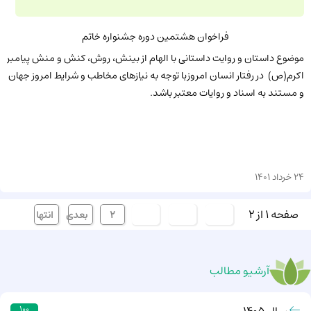
فراخوان هشتمین دوره جشنواره خاتم
موضوع داستان و روایت داستانی با الهام از بینش، روش، کنش و منش پیامبر
اکرم(ص) در رفتار انسان امروزبا توجه به نیازهای مخاطب و شرایط امروز جهان
و مستند به اسناد و روایات معتبر باشد.
24 خرداد 1401
صفحه 1 از 2
ابتدا
قبلی
[1]
2
بعدی
انتها
آرشیو مطالب
سال 1405
100