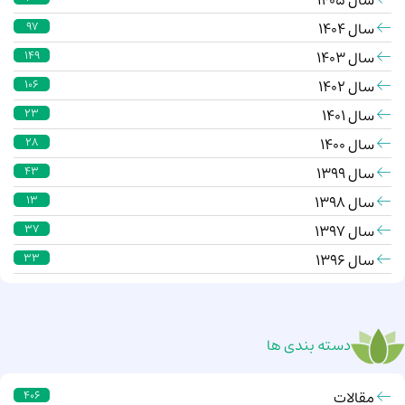
سال 1404
97
سال 1403
149
سال 1402
106
سال 1401
23
سال 1400
28
سال 1399
43
سال 1398
13
سال 1397
37
سال 1396
33
دسته بندی ها
مقالات
406