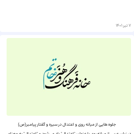
7 تیر 1401
جلوه هایی از میانه روی و اعتدال در سیره و گفتار پیامبر(ص)
در زبان عربی از میانه‌روی با عنوان "اعتدال" یاد می‌شود و "اعتدال" به معنای