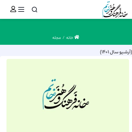
خانه
مجله
(آرشیو سال 1401)