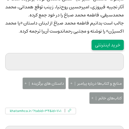
آثار نجیبه فیروزی، امیرحسین روح‌نیا، زینب توقع همدانی، محمد
محمدسیفی، فاطمه محمد صباغ را در خود جمع کرده.
جالب است بدانیم فاطمه محمد صباغ از لبنان داستان «یا محمد
اکسیژن» را نوشته و مجتبی رحماندوست آن‌را ترجمه کرده.
خرید اینترنتی
منابع و کتاب‌ها درباره پیامبر
داستان های برگزیده
کتاب‌های خاتم
khatamhca.ir/?tabid=34&id=701