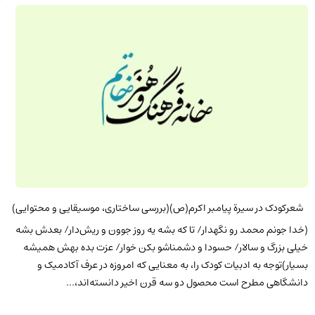
شعرکودک در سیرة پیامبر اکرم(ص)(بررسی ساختاری، موسیقایی و محتوایی)
(خدا جونم محمد رو نگهدار/ تا که بشه یه روز جوون و ریش‌دار/ بعدش بشه
خیلی بزرگ و سالار/ حسودا و دشمناشو بکن خوار/ عزت بده بهش همیشه
بسیار)توجه به ادبیات کودک را، به معنایی که امروزه در عرف آکادمیک و
دانشگاهی مطرح است محصول دو سه قرن اخیر دانسته‌اند،...