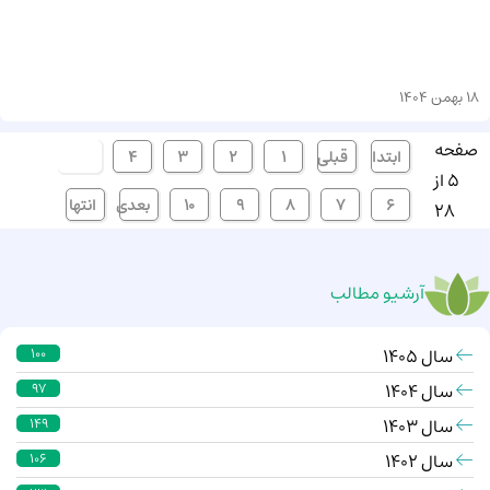
18 بهمن 1404
صفحه
ابتدا
قبلی
1
2
3
4
[5]
5 از
6
7
8
9
10
بعدی
انتها
28
آرشیو مطالب
سال 1405
100
سال 1404
97
سال 1403
149
سال 1402
106