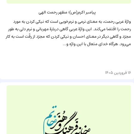
پیامبر اکرم(ص)؛ مظهر رحمت الهی
واژة عربی رحمت، به معنای نرمى و نرم‌خويى است كه نيكى كردن به مورد
رحمت را اقتضا مى‌كند. این واژة عربی گاهى دربارة مهربانى و نرم دلى به طور
مجرّد و گاهى دیگر در معناى احسان و نيكى كردن كه مجرّد از رقّت است به كار
مى‌رود. هرگاه خداى متعال با اين واژه و...
16 فروردین 1405