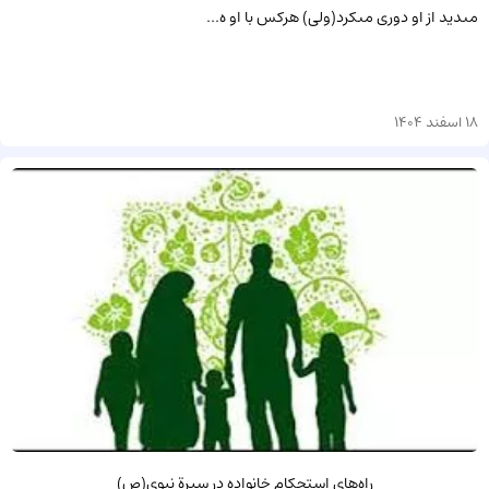
مى‏دید از او دورى مى‏کرد(ولى) هرکس با او ه...
18 اسفند 1404
راه‌هاي استحكام خانواده در سيرة نبوي(ص)