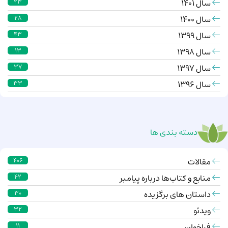
سال 1401
23
سال 1400
28
سال 1399
43
سال 1398
13
سال 1397
37
سال 1396
33
دسته بندی ها
مقالات
406
منابع و کتاب‌ها درباره پیامبر
42
داستان های برگزیده
30
ویدئو
32
فراخوان
11