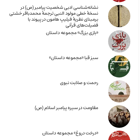
نشانه‌شناسی ادبی شخصیت پیامبر (ص) در
نسخۀ خطی مولود النبی ترجمۀ محمدباقر خشتی
برمبنای نظریۀ فیلیپ هامون در پیوند با
فضیلت‌های قرآنی
«بازی بزرگ» مجموعه داستان
سبز قبا «مجموعه داستان»
رحمت و صلابت نبوی
مقاومت در سیره پیامبر اسلام (ص)
«درخت دروغ» مجموعه داستان