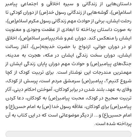
داستان‌هایی از زندگانی و سیره اخلاقی و اجتماعی پیامبر
اسلام(ص)، گوشه‌هایی از زندگانی رسول خد(ص) از دوران کودکی تا
رحلت ایشان، برخی از حوادث مهم زندگانی رسول مکرم اسلام(ص)،
به صورت داستان پرداخته تا ابعادی از عظمت وجودی و معنویت
ایشان را منعکس کند. دوران غم و شادیپیامبر اسلام(ص)، اخلاق
او در دوران جوانی، ازدواج با حضرت خدیجه(س)، آغاز رسالت
ایشان، دوران سخت زندگی ایشان در مکه، هجرت به مدینه،
جنگ‌های پیامبر(ص) و حوادث مهم دوران پایان زندگی ایشان از
مهم‎ترین مندرجات این نوشتار است. برای تربیت کودک از کچا
شروع کنیم؟، پیامبر(ص) سرمشق مردم است، پرسش از کودک،
وفای به عهد، بلند شدن در برابر کودکان، آموختن احکام دینی، آثار
تربیت صحیح در کودک، محبت پیامبر(ص) به کودکان، دعا کردن
پیامبر(ص) برای کودکان، علاقه رسول خدا (ص) به امام حسن(ع) و
امام حسین(ع) و... از دیگر موضوعاتی است که در این کتاب به آن
پرداخته شده است.