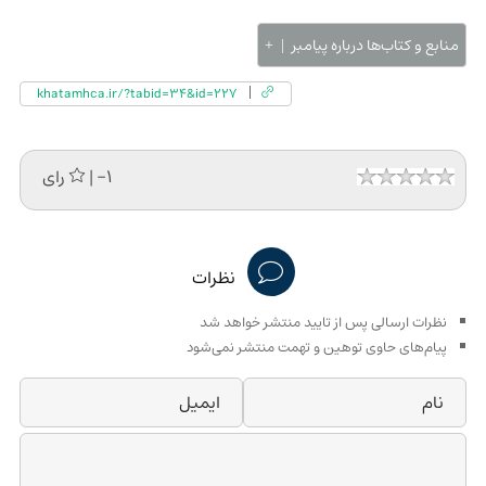
منابع و کتاب‌ها درباره پیامبر
khatamhca.ir/?tabid=34&id=227
| -1 رای
نظرات
نظرات ارسالی پس از تایید منتشر خواهد شد
پیام‌های حاوی توهین و تهمت منتشر نمی‌شود