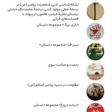
نشانه‌شناسی ادبی شخصیت پیامبر (ص) در
نسخۀ خطی مولود النبی ترجمۀ محمدباقر خشتی
برمبنای نظریۀ فیلیپ هامون در پیوند با
فضیلت‌های قرآنی
«بازی بزرگ» مجموعه داستان
سبز قبا «مجموعه داستان»
رحمت و صلابت نبوی
مقاومت در سیره پیامبر اسلام (ص)
«درخت دروغ» مجموعه داستان