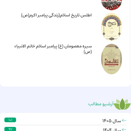
اطلس تاریخ اسلام(زندگی پیامبر اکرم(ص)
سیره معصومان (ع) پیامبر اسلام خاتم الانبیاء
(ص)
آرشیو مطالب
سال 1405
101
سال 1404
97