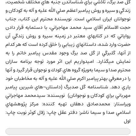
گل صد برگ، تلاشي براي شناساندن جنبه هاي مختلف شخصيت،
زندگي و سيره و روش پيامبر اعظم صلي الله عليه و آله به كودكان و
نوجوانان ايران اسلامي است. نويسنده محترم اين كتاب، جناب
حجت الاسلام آقاي سيد محمد مهاجراني، با دستمايه قرار دادن
رواياتي كه در كتابهاي معتبر در زمينه سيره و روش زندگي آن
حضرت وارد شده، داستانهاي زيبايي را خلق كرده است كه هر كدام
از آنها، گلبرگي از گل صد برگ وجود مقدس پيامبر خاتم را به
نمايش ميگذارد. اميدواريم اين اثر مورد توجه برنامه سازان
محترم صدا و سيما به‌ويژه گروه هاي كودك و نوجوان قرار گيرد و آنها
را در معرفي بهتر پيامبر اكرم صلي الله عليه و آله به مخاطبان خود
ياري دهد. شناسنامه گل صدبرگ (داستان¬هاي شيرين پيامبر
مهرباني براي کودکان و نوجوانان) نويسنده: سيدمحمد مهاجراني
ويراستار: محمدصادق دهقان تهيه كننده: مركز پژوهشهاي
اسلامي صدا و سيما ناشر: دفتر عقل چاپ: زلال کوثر نوبت چاپ:
اول