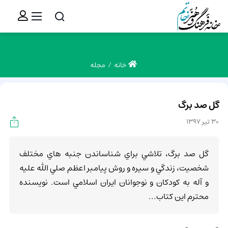
خانه
مجله
گل صد برگ
30 تیر 1397
گل صد برگ، تلاشي براي شناساندن جنبه هاي مختلف
شخصيت، زندگي و سيره و روش پيامبر اعظم صلي الله عليه
و آله به كودكان و نوجوانان ايران اسلامي است. نويسنده
محترم اين كتاب...