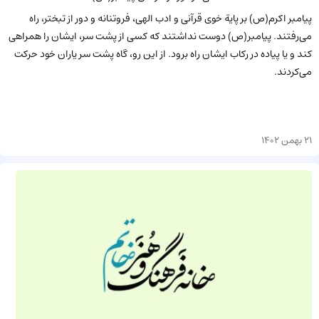
پيامبر اكرم(ص) بر پاية خوى قرآنى و ادب الهى، فروتنانه و دور از تبختر، راه
مى‌رفتند. پيامبر(ص) دوست نداشتند كه كسى از پشت سر، ايشان را همراهى
كند و يا پياده در ركاب ايشان راه برود. از اين رو، گاه پشت سر ياران خود حركت
مى‌كردند.
21 بهمن 1402