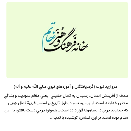
مرواريد نبوت (فرهيختگان‌ و آموزه‌هاي نبوي صلي الله عليه و آله)
هدف از آفرينش انسان، رسيدن به كمال حقيقي؛ يعني مقام عبوديت و بندگي
محض خداوند است. ازاين رو، بشر در طول تاريخ بر اساس غريزة كمال جويي ـ
كه خداوند در نهاد انسان‌ها قرار داده است ـ همواره در پي دست يافتن به اين
مقام بوده است. بر اين اساس، كوشيده با تدب...