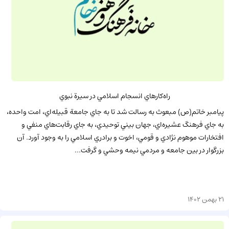
راه‌كارهاي انسجام اسلامي در سيرة نبوي
پيامبر خاتم(ص) مبعوث به رسالت شد تا به جاي جامعة قبيله‌اي، امت واحده،
به جاي فرهنگ عشيره‌اي، جهان بيني توحيدي، به جاي رقابت‌هاي منفي و
افتخارات موهوم نژادي و قومي، اخوت و برادري اسلامي را به وجود آورد. آن
بزرگوار در بين جامعه و مردمي نيمه وحشي و گرفت...
21 بهمن 1402