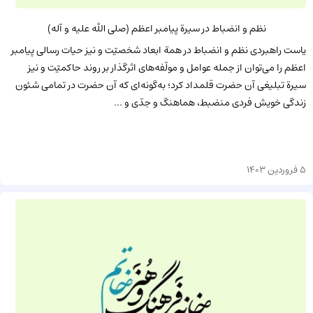
نظم و انضباط در سيرة پيامبر اعظم (صلی الله علیه و آله)
ياست راهبردى نظم و انضباط در همة ابعاد شخصيّت و نيز حيات رسالى پيامبر
اعظم را مى‌توان از جمله عوامل و مولّفه‌هاى اثرگذار بر روند حاكميّت و نيز
سيرة تبليغى آن حضرت قلمداد كرد؛ به‌گونه‌اى كه آن حضرت در تمامى شئون
زندگى خويش فردى منضبط، هماهنگ و جدّى و ...
5 فروردین 1403