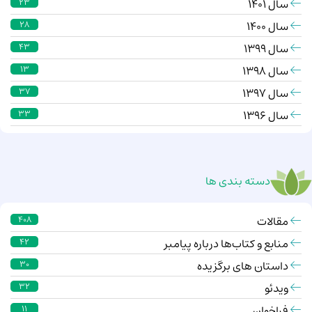
سال 1401
23
سال 1400
28
سال 1399
43
سال 1398
13
سال 1397
37
سال 1396
33
دسته بندی ها
مقالات
408
منابع و کتاب‌ها درباره پیامبر
42
داستان های برگزیده
30
ویدئو
32
فراخوان
11