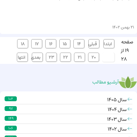
21 بهمن 1402
صفحه
ابتدا
قبلی
14
15
16
17
18
19 از
[19]
20
21
22
23
بعدی
انتها
28
آرشیو مطالب
سال 1405
102
سال 1404
97
سال 1403
149
سال 1402
106