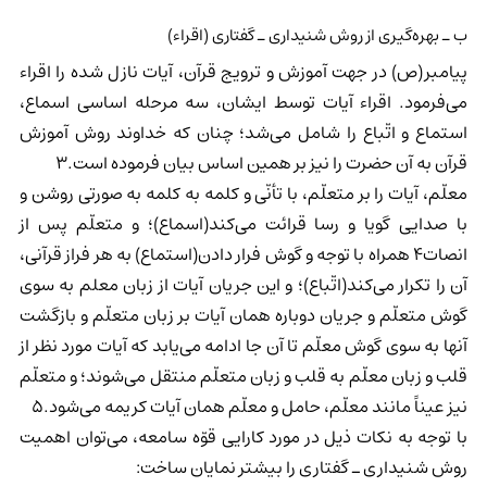
ب ـ بهره‌گیری از روش شنیداری ـ گفتاری (اقراء)
پیامبر(ص) در جهت آموزش و ترویج قرآن، آیات نازل شده را اقراء
می‌فرمود. اقراء آیات توسط ایشان، سه مرحله اساسی اسماع،
استماع و اتّباع را شامل می‌شد؛ چنان که خداوند روش آموزش
قرآن به آن حضرت را نیز بر همین اساس بیان فرموده است.3
معلّم، آیات را بر متعلّم، با تأنّی و کلمه به کلمه به صورتی روشن و
با صدایی گویا و رسا قرائت می‌کند(اسماع)؛ و متعلّم پس از
انصات4 همراه با توجه و گوش فرار دادن(استماع) به هر فراز قرآنی،
آن را تکرار می‌کند(اتّباع)؛ و این جریان آیات از زبان معلم به سوی
گوش متعلّم و جریان دوباره همان آیات بر زبان متعلّم و بازگشت
آنها به سوی گوش معلّم تا آن جا ادامه می‌یابد که آیات مورد نظر از
قلب و زبان معلّم به قلب و زبان متعلّم منتقل می‌شوند؛ و متعلّم
نیز عیناً مانند معلّم، حامل و معلّم همان آیات کریمه می‌شود.5
با توجه به نکات ذیل در مورد کارایی قوّه سامعه، می‌توان اهمیت
روش شنیداری ـ گفتاری را بیشتر نمایان ساخت: