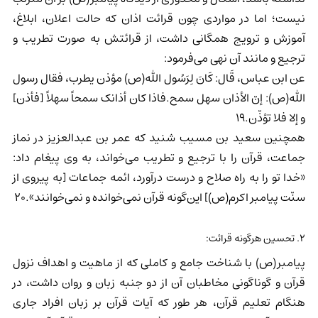
نیست؛ اما در مواردی چون قرائت اذان که حالت اعلان، ابلاغ،
آموزش و ترویج همگانی داشت، از قرائتش به صورت تطریب و
ترجیع و مانند آن نهی می‌فرمود:
عن ابن عباس، قَال: کَانَ لِرَسُول الله(ص) مؤذن یطرب، فقال رسول
الله(ص): إنّ الأذان سهل سمح.فاذا کان أذانک سمحاً سهلاً [فأذن]
و إلا فلا تؤذّن.19
همچنین سعید بن مسیب شنید که عمر بن عبدالعزیز در نماز
جماعت، قرآن را با ترجیع و تطریب می‌خواند، به وی پیغام داد:
«خدا تو را به راه صلاح و درست درآورد، ائمه جماعات [به پیروی از
سنّت پیامبر اکرم(ص)] این‌گونه قرآن نمی‌خوانده و نمی‌خوانند».20
2. تحسین هرگونه قرائت:
پیامبر(ص) با شناخت جامع و کاملی که از ماهیت و اهداف نزول
قرآن و گوناگونی مخاطبان آن از دو جنبه زبان و روان داشت، در
هنگام تعلیم قرآن، هر طور که آیات قرآن بر زبان افراد جاری