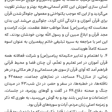
آسان سازی آموزش این کلام آسمانی،هرچه بهتر و بیشتر تقویت
می‌گردید و از این که موجب یکنواختی و معمولی جلوه‌گر شدن قرآن
برای قرآن آموزان و دلزدگی آنان گردد، جلوگیری می‌شد.این بدان
معناست که پیامبر(ص) عملاً مواظب حفظ عظمت، عزّت، کرامت و
مجد قرآن و ابلاغ مبین آن و رسول الله بودن خودشان بودند، که
این امر با مراجعه به سیره تبلیغی خاتم پیغمبران به عنوان اسوه
حسنه کاملاً هویداست.
4. با اهتمام و تدابیر حکیمانه پیامبر(ص) و شرکت فعالانه همه
قرآن آموزان در امر تعلیم و تعلّم، آن چنان فضا و محیط قرآنی
فراهم آمد که آوای قرآن از سوی هر مسلمانی و از هر مکانی و در هر
زمانی، از منازل،41 مساجد، در نمازهای جماعت، جمعه42 و
نافله‌ها، در خطبه‌ها، در سفر و حضر، در دل شب،43 در میدان
جنگ و صحنه دفاع،44 در گفت و گوهای روزمره، در جلسات،
اجتماعات و مدارس بلند بود و به گوش می‌رسید، به طوری که ذکر
و زمزمه اصلی زبان مردم، آیات و سوره‌های قرآن بود.
5. به طور کلّی، این نکته نیز قابل ذکر است که ما با دو شیوه قرآن