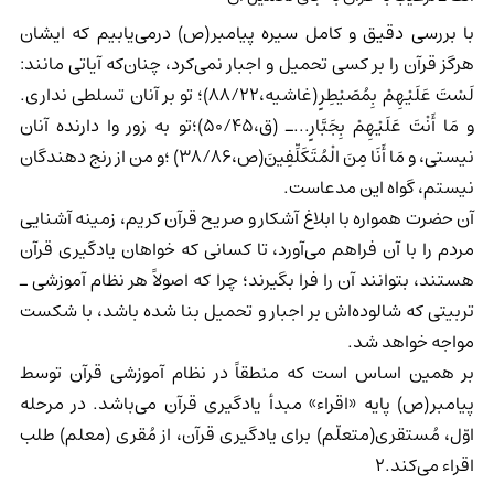
با بررسی دقیق و کامل سیره پیامبر(ص) درمی‌یابیم که ایشان
هرگز قرآن را بر کسی تحمیل و اجبار نمی‌کرد، چنان‌که آیاتی مانند:
لَسْتَ عَلَيْهِمْ بِمُصَيْطِرٍ(غاشیه،88/22)؛ تو بر آنان تسلطی نداری.
و مَا أَنْتَ عَلَيْهِمْ بِجَبَّارٍ...ـ (ق،50/45)؛تو به زور وا دارنده آنان
نیستی، و مَا أَنَا مِنَ الْمُتَكَلِّفِينَ(ص،38/86) ؛و من از رنج دهندگان
نیستم، گواه این مدعاست.
آن حضرت همواره با ابلاغ آشکار و صریح قرآن کریم، زمینه آشنایی
مردم را با آن فراهم می‌آورد، تا کسانی که خواهان یادگیری قرآن
هستند، بتوانند آن را فرا بگیرند؛ چرا که اصولاً هر نظام آموزشی ـ
تربیتی که شالوده‌اش بر اجبار و تحمیل بنا شده باشد، با شکست
مواجه خواهد شد.
بر همین اساس است که منطقاً در نظام آموزشی قرآن توسط
پیامبر(ص) پایه «اقراء» مبدأ یادگیری قرآن می‌باشد. در مرحله
اوّل، مُستقری(متعلّم) برای یادگیری قرآن، از مُقری (معلم) طلب
اقراء می‌کند.2