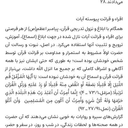
می‌دادند.28
اقراء و قرائت پیوسته آیات
همگام با ابلاغ و نزول تدریجی قرآن، پیامبر اعظم(ص) از هر فرصتی
برای اقراء و قرائت آیات نازل شده در جهت ابلاغ (اسماع)، آموزش،
ترویج و تثبیت آنها استفاده می‌کرد. در اصل، نبوت و رسالت آن
حضرت اولاً مشروط به استمرار و مداومت بر قرائت قرآن توسط
شخص خودشان بوده است؛ به طوری که حتی ایشان نیز با همه
آگاهی و اشراف کاملی که بر جمیع ما انزل الله داشت، بی‌نیاز از
قرائت قرآن و اسماع آن به خودشان نبوده است: يَا أَيُّهَا الْمُزَّمِّلُ قُمِ
اللَّيْلَ إِلَّا قَلِيلًا نِصْفَهُ أَوِ انْقُصْ مِنْهُ قَلِيلًا أَوْ زِدْ عَلَيْهِ وَرَتِّلِ الْقُرْآنَ
تَرْتِيلًا.(مزمّل،73/1 ـ 4)؛ إِنَّمَا أُمِرْتُ أَنْ أَعْبُدَ رَبَّ هَذِهِ الْبَلْدَهِ الَّذِي
حَرَّمَهَا وَلَهُ كُلُّ شَيْءٍ وَأُمِرْتُ أَنْ أَكُونَ مِنَ الْمُسْلِمِينَ وَأَنْ أَتْلُوَ
الْقُرْآنَ.(نمل،27/91 ـ 92)
گزارش‌های سیره و روایات به خوبی نشان می‌دهند که آن حضرت
در همه صحنه‌ها و لحظات زندگی، در شب و روز، در سفر و حضر،