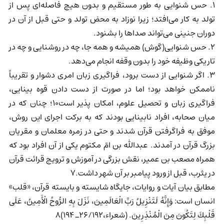
1. حس شنوایی به طور مستقیم و بدون هیچ فاصله‌ای پس از
تولد به کار می‌افتد؛ زیرا نوزاد به محض تولد و حتی قبل از آن در
دوران جنینی می‌تواند صداها را بشنود.
2. حس شنوایی(گوش) همیشه و همه جا، چه در روشنایی و چه در
تاریکی وظیفه خود را بدون وقفه انجام می‌دهد.
3. اگر شنوایی از دست برود، فراگیری زبان امری دشوار و تقریباً
ناممکن خواهد بود؛ اما در صورت از دست دادن قوه بینایی،
فراگیری زبان و تحصیل علوم، امکان پذیر است10؛ چنان که در
میان صحابه، افراد نابینایی بودند که به برکت اجرای این روش،
موفق به فراگرفتن قرآن شدند و حتی در زمره معلمان و مقریان
بزرگ قرآن در آمدند. عبدالله بن امّ مکتوم یکی از آن افراد بود که
همراه مصعب بن عمیر، نقش بزرگی در آموزش و ترویج قرائت قرآن
در یثرب، قبل از ورود پیامبر بر آن شهر داشت.7
مطابق‌ بیان ‌آیات و‌ روایات، جایگاه ‌شایسته‌ و ‌بایسته قرآن، «قلب»
انسان است: وَإِنَّهُ لَتَنْزِيلُ رَبِّ الْعَالَمِينَ، نَزَلَ بِهِ الرُّوحُ الْأَمِينُ، عَلَى
قَلْبِكَ لِتَكُونَ مِنَ الْمُنْذِرِينَ. (شعراء،26/192ـ 194)8