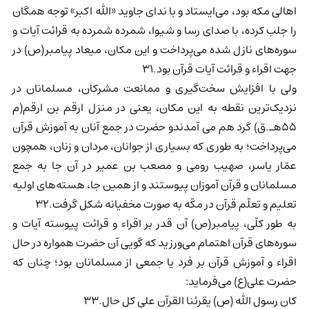
اهالی مکه بود، می‌ایستاد و با ندای جاوید «الله اکبر» توجه همگان
را جلب کرده، با صدای رسا و شیوا، شمرده شمرده به قرائت آیات و
سوره‌های نازل شده می‌پرداخت و این مکان، میعاد پیامبر(ص) در
جهت اقراء و قرائت آیات قرآن بود.31
ولی با افزایش سخت‌گیری و ممانعت مشرکان، مسلمانان در
نزدیک‌ترین نقطه به این مکان، یعنی در منزل ارقم بن ارقم(م
55هـ.ق) گرد هم می آمدندو حضرت در جمع آنان به آموزش قرآن
می‌پرداخت؛ به طوری که بسیاری از جوانان، مردان و زنان، همچون
عمّار یاسر، صهیب رومی و مصعب بن عمیر در آن جا به جمع
مسلمانان و قرآن آموزان پیوستند و از همین جا، هسته‌های اولیه
تعلیم و تعلّم قرآن در مکّه به صورت مخفیانه شکل گرفت.32
به طور کلّی، پیامبر(ص) آن قدر بر اقراء و قرائت پیوسته آیات و
سوره‌های قرآن اهتمام می‌ورزید که گویی آن حضرت همواره در حال
اقراء و آموزش قرآن بر فرد یا جمعی از مسلمانان بود؛ چنان که
حضرت علی(ع) می‌فرماید:
کان رسول الله (ص) یقرئنا القرآن علی کل حال.33