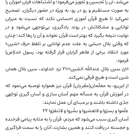
می‌شد، آن را تحسین و تجویز می‌فرمود؛ و اشتباهات قرآن آموزان را
به صورت مستقیم و رو در رو، به ویژه در حضور دیگران، تصحیح
نمی‌کرد تا هیچ قرآن آموزی احساس نکند که نسبت به میزان
توانایی و مشکلاتش در روند یادگیری، بی‌توجهی می‌شود و در
نهایت نتیجه بگیرد که بهتر است قرآن نخواند و آن را رها کند؛ چنان
که وقتی بلال حبشی به علت عدم توانایی بر تلفظ حرف «شین»
مورد انتقاد برخی از ظاهر گرایان قرار گرفته بود، رسول خدا(ص)
فرمود:
«انّ سین بلال عندالله الشین»؛21 نزد خداوند، سین بلال همان
شین است و هیچ فرقی نمی‌کند.
از این‌رو، به ‌معلّمان(مقریان) قرآن نیز همواره توصیه می‌نمود‌ که
‌در ‌آموزش ‌قرآن ‌به مسأله مهم آسان سازی و آسان گیری توجّهی
جدّی داشته باشند و بر مبنای آن عمل نمایند:
علّموا و یسرّوا و لاتعسّروا و بشّروا و لاتنفرّوا 22
آسان گیری سبب می‌شود که مردم، قرآن را به مثابه پیامی فرخنده
و خجسته دریافت کنند و همین بشارت، آنان را به سمت فراگیری