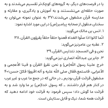
یا در فرصت‌های دیگر، به گروه‌های کوچک‌تر تقسیم می‌شدند و به
صورت حلقه‌ای می‌نشستند و به آموزش و یادگیری، و مقارئه و
مدارسه قرآن مشغول می‌شدند؛37 به عنوان نمونه می‌توان به
سخنان منقول از صحابه پیامبر(ص) در این مورد اشاره نمود:
1. انس بن مالک می‌گوید:
انّما کانوا اذا صلّوا الغداه قعدوا حلقاً حلقاً یقرؤون القرآن.38
2. عقبه بن عامرنیز می‌گوید:
نحن و فی المسجد نتدارس القرآن.39
3. جابر بن عبدالله انصاری نیز می‌گوید:
خرج علینا رسول الله(ص) و نحن نقرؤ القرآن و فینا الاُعجمی و
الأعرابی، فاستمع،فقال صلی الله علیه و آله:اقروؤا فکلّ حسن؛40
مشغول قرائت قرآن بودیم ـ در حالی که در جمع ما عرب و غیر عرب
در کنار هم قرار داشتند ـ که رسول خدا(ص) بر ما وارد شد و به
قرائت ما گوش داد؛ سپس فرمود: به قرائت خود ادامه دهید که
قرائت همه شما، نیک و قابل ستایش است.