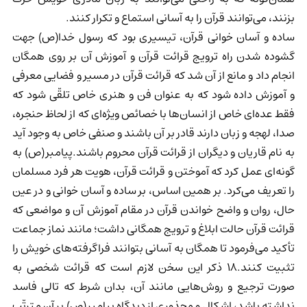
بزنند، می‌توانند قرآن را به آسانی استماع و تکرار کنند.
ساده و آسان خوانی قرآن، تیسیری بود که رسول خدا(ص) جهت
گشوده شدن راه ترویج قرائت قرآن و آموزش آن بر روی همگان
انجام داد و مانع از آن شد که قرائت قرآن در مسیر و فضایی معرفی
و آموزش داده شود که به عنوان فن و هنری خاص تلقّی شود که
فقط عده‌ای خاص از انسان‌ها با خصائص ویژه‌ای که از لحاظ حنجره،
صدا، لهجه و زبان دارند قادر بر آن باشند و صنفی خاص به وجود آید
به نام قاریان و دیگران از قرائت قرآن محروم باشند.پیامبر(ص) به
گونه‌ای عمل کرد که آموختن و قرائت قرآن، هویت هر فرد مسلمان
را تعریف می‌کرد. بر همین اساس، بر ساده و آسان خوانی و در عین
حال، روان و واضح خواندن قرآن در مقام آموزش آن و مواضعی که
قرائت قرآن حالت ابلاغ و ترویج همگانی داشت؛ مانند نماز جماعت
تأکید می‌فرمود تا همگان به آسانی بتوانند فراگرفته‌های خویش را
تثبیت کنند.18 ذکر این سخن لازم است که قرائت شخصی به
صورت ترجیع و روش‌هایی مانند آن، بدان شرط که تالی فاسد
نداشته باشد، اشکال و محذوری از دیدگاه پیامبر(ص) بر آن مترتّب