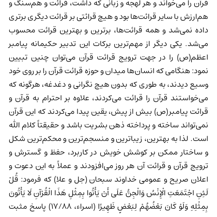
قرآن را می‌خواند و هر لهجه و زبانی که داشت، قرائت و هم‌سنگ و
هم‌ارزش با سایر قرائت‌ها بود و هیچ قرائتی بر قرائت دیگری برتری
داده نمی‌شد و همه قرائت‌ها، برترین و بهترین قرائت محسوب
می‌شد. یکی دیگر از مهم‌ترین برکات این تدبیر حکیمانه پیامبر
اعظم(ص) را در جهت ترویج قرائت قرآن می‌توان چنین تبیین
نمود: هنگامی که انسان‌ها میدان و حوزه قرائت قرآن را بر روی خود
وسیع دیدند، به طوری که بدون هیچ نگرانی و دغدغه، هرگونه که
می‌خواستند قرآن را قرائت می‌کردند، علاوه بر احترام به قرآن و
قرائت پیامبر(ص) بیش از پیش، یقین پیدا می‌کردند که این قرآن
نمی‌تواند ساخته و پرداخته ذهن بشریت باشد و حقیقتاً کلام الله
است. لذا به بهترین، زیباترین و منسجم‌ترین و محکم‌ترین شکل
و ساختار ممکن بر کوشش خویش در کاربرد، حفظ و گسترش و
ترویج قرآن و قرائت آن هر روز می‌افزودند و عملاً به این دعوت و
اعلان صریح و عمومی خداوند سبحان (جل و علا) که فرمود: قُلْ
لَئِنِ اجْتَمَعَتِ الْإِنْسُ وَالْجِنُّ عَلَى أَنْ يَأْتُوا بِمِثْلِ هَذَا الْقُرْآنِ لَا يَأْتُونَ
بِمِثْلِهِ وَلَوْ كَانَ بَعْضُهُمْ لِبَعْضٍ ظَهِيرًا (اسراء، 17/88) پاسخ مثبت