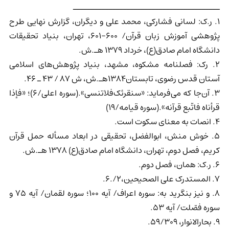
ـــــــــــــــــــــــــــــــــــــــــ
1. ر.ک: لسانی فشارکی، محمد علی و دیگران، گزارش نهایی طرح
پژوهشی آموزش زبان قرآن/ 600-601، تهران، بنیاد تحقیقات
دانشگاه امام صادق(ع)، خرداد 1379 هـ.ش.
2. رک: فصلنامه مشکوه، مشهد، بنیاد پژوهش‌های اسلامی
آستان قدس رضوی، تابستان1384هـ.ش، ش 87 / 43 ـ 46.
3. آن‌جا ‌که ‌می‌فرماید: «سنقرئک‌فلاتنسی».(سوره ‌اعلی/6)؛ «فإذا
قرأناه فاتّبع قرآنه».(سوره قیامه/19)
4. انصات به معنای سکوت است.
5. خوش منش، ابوالفضل، تحقیقی در ابعاد مسأله حمل قرآن
کریم، فصل دوم، تهران، دانشگاه امام صادق(ع) 1378 هـ.ش.
6. ر.ک: همان، فصل دوم.
7. المستدرک علی الصحیحین،2/.6.
8. و نیز بنگرید به: سوره اعراف/ آیه 100؛ سوره لقمان/ آیه 75 و
سوره فصّلت/ آیه 53.
9. بحارالانوار، 59/309.