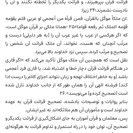
قرائت قرآن بپرهیزند، و قرائت یکدیگر را تخطئه نکنند و آن را
نادرست نشمرند؛24 زیرا:
:انّ ملکاً موکّل بالقرآن، فمن قرأه من أعجمی او عربی فلم یقوّمه
قوّمه الملک ثم رفعه قواما»25 ؛همانا ملکی بر قرآن موکّل است،
که اگر هرکسی از عرب یا غیر عرب آن را [به هر دلیلی] درست و
مرتّب آنچنان که هست، نخواند، آن ملک قرائت آن شخص را
تصحیح و مرتّب کرده، سپس نزد خداوند بالا می‌برد.
نقل است که همچنین آن ملک موکّل تأکید می‌کند که «اگر قاری
در هنگام قرائت قرآن دچار خطا و اشتباه شد، یا قاری فرد أعجمی
باشد [و به خاطر اختلاف لهجه و زبان نتواند اجزای کلام را درست ادا
کند] فرشته الهی آن را همان طور که از جانب خداوند نازل شده
است [تصحیح کرده و] می‌نویسد».26
بنابر روایات و توضیحات یادشده، تصحیح قرائت قرآن به عهده
خداوند است و مأموران آن هم ملائکه‌اند نه غیر ایشان.
پس، معلمان و قرآن آموزان به جای اشکال‌گیری از قرائت یکدیگر و
تصحیح آن، توان خود را در راه استمرار و تداوم قرائت به هرگونه‌ای