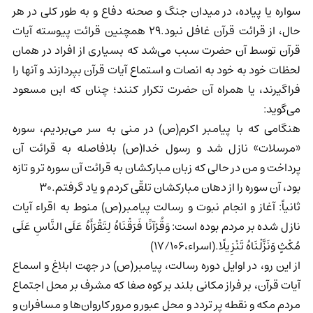
سواره یا پیاده، در میدان جنگ و صحنه دفاع و به طور کلی در هر
حال، از قرائت قرآن غافل نبود.29 همچنین قرائت پیوسته آیات
قرآن توسط آن حضرت سبب می‌شد که بسیاری از افراد در همان
لحظات خود به خود به انصات و استماع آیات قرآن بپردازند و آنها را
فراگیرند، یا همراه آن حضرت تکرار کنند؛ چنان که ابن مسعود
می‌گوید:
هنگامی که با پیامبر اکرم(ص) در منی به سر می‌بردیم، سوره
«مرسلات» نازل شد و رسول خدا(ص) بلافاصله به قرائت آن
پرداخت و من در حالی که زبان مبارکشان به قرائت آن سوره تر و تازه
بود، آن سوره را از دهان مبارکشان تلقّی کردم و یاد گرفتم.30
ثانیاً: آغاز و انجام نبوت و رسالت پیامبر(ص) منوط به اقراء آیات
نازل شده بر مردم بوده است: وَقُرْآنًا فَرَقْنَاهُ لِتَقْرَأَهُ عَلَى النَّاسِ عَلَى
مُكْثٍ وَنَزَّلْنَاهُ تَنْزِيلًا.(اسراء،17/106)
از این رو، در اوایل دوره رسالت، پیامبر(ص) در جهت ابلاغ و اسماع
آیات قرآن، بر فراز مکانی بلند بر کوه صفا که مشرف بر محل اجتماع
مردم مکه و نقطه پر تردد و محل عبور و مرور کاروان‌ها و مسافران و