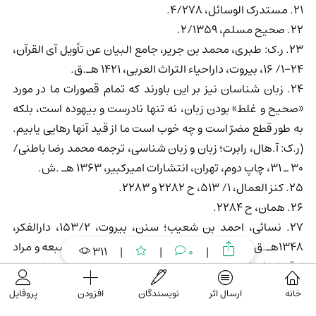
21. مستدرک الوسائل، 4/278.
22. صحیح مسلم، 2/1359.
23. ر.ک: طبری، محمد بن جریر، جامع البیان عن تأویل آی القرآن،
24-1/ 16، بیروت، داراحیاء التراث العربی، 1421 هـ.ق.
24. زبان شناسان نیز بر این باورند که تمام قصورات ما در مورد
«صحیح و غلط» بودن زبان، نه تنها نادرست و بیهوده است، بلکه
به طور قطع مضرّ است و چه خوب است ما از قید آنها رهایی یابیم.
(ر.ک: آ.هال، رابرت؛ زبان و زبان شناسی، ترجمه محمد رضا باطنی/
30 ـ 31، چاپ دوم، تهران، انتشارات امیرکبیر، 1363 هـ .ش.
25. کنز العمال، 1/ 513، ح 2282 و 2283.
26. همان، ح 2284.
27. نسائی، احمد بن شعیب؛ سنن، بیروت، 153/2، دارالفکر،
1348هـ.ق. اگرچه تا کنون در رد و قبول روایات احرف سبعه و مراد
311
|
|
0
|
از آنها، اختلاف نظرهایی عمیق میان پژوهشگران وجود داشته و
دارد، ولی اگر زمینه‌ها و شرایط صدور این روایات از نو بازبینی و
خانه
ارسال اثر
نویسندگان
افزودن
پروفایل
تحلیل شود، می‌تواند بسیاری از سوء برداشت‌ها را تصحیح کند و