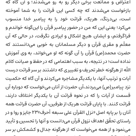
اعتراض و ممانعت برخی دیگر رو به رو می‌شدند؛ و آن گاه که
بازخواست می‌شدند که چه کسی این قرائت را به شما آموخته
است، بی‌درنگ، هریک، قرائت خود را به پیامبر خدا منسوب
می‌کرد؛ یعنی این که من در حضور پیامبر قرآن را این‌گونه خواندم و
فراگرفتم، و ایشان هیچ اشکال و ایرادی نگرفت، در حالی که آن
معلّم و مقری قرآن و دیگر مسلمانان به خوبی می‌دانستند که
حضرت محمد(ص) قرآن را آن گونه که او می‌خواند، به وی آموزش
نداده است؛ در نتیجه، به سبب اهتمامی که در حفظ و صیانت کلام
الله از هرگونه خطر تحریف و تغییری که داشتند بر سر قرائت درست
آیات و ترتیب آنها، با یکدیگر مشاجره می‌کردند و آن گاه که حکمیت
نزد پیامبر(ص) می‌بردند،آن حضرت از آنان می‌خواست که دوباره آن
قسمت از آیات را که در نحوه قرائت آن با یکدیگر اختلاف دارند،
قرائت کنند. با پایان قرائت هریک از طرفین، آن حضرت قرائت همه
آنان را بر پایه اصل «نزل القرآن علی سبعه أحرف»23 جایز و روا و در
راستای تحقّق اهداف نزول قرآن می‌دانست و آنها را تحسین و تأیید
می‌نمود و از همه می‌خواست که از هرگونه جدال و کشمکش بر سر