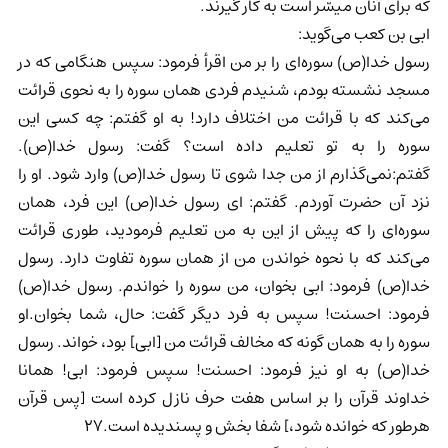
که برای آنان میسّر است به کار گیرند.
ابی بن کعب می‌گوید:
رسول خدا(ص) سوره‌ای را بر من اقرأ فرمود: سپس هنگامی که در
مسجد نشسته بودم، شنیدم فردی همان سوره را به نحوی قرائت
می‌کند که با قرائت من اختلاف دارد! به او گفتم: چه کسی این
سوره را به تو تعلیم داده است؟ گفت: رسول خدا(ص).
گفتم:نمی‌گذارم از من جدا شوی تا رسول خدا(ص) وارد شود. او را
نزد آن حضرت آوردم. گفتم: ای رسول خدا(ص) این فرد، همان
سوره‌ای را که پیش از این به من تعلیم فرمودید، طوری قرائت
می‌کند که با نحوه خواندن من از همان سوره تفاوت دارد. رسول
خدا(ص) فرمود: ابی بخوان، من سوره را خواندم. رسول خدا(ص)
فرمود: احسنت! سپس به فرد دیگر گفت: حال، شما بخوان.او
سوره را به همان گونه که مخالف قرائت من [ابی] بود، خواند. رسول
خدا(ص) به او نیز فرمود: احسنت! سپس فرمود: ابی! همانا
خداوند قرآن را بر اساس هفت حرف نازل کرده است [پس قرآن
هرطور که خوانده شود،] شفا بخش و پسندیده است.27