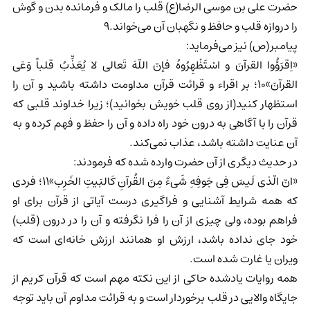
حضرت علی بن موسی الرضا(ع) قلب را مالک و فرمانده بدن و گوش
را دروازه قلب و حافظ و نگهبان آن می‌خواند.9
پیامبر(ص) نیز می‌فرماید:
«اِقرَؤُوا القرآنَ و اسْتَظْهِرُوهُ فإنّ اللّهَ تَعالى لا يُعَذِّبُ قلباً وَعَى
القرآنَ»10؛ بر اقراء و قرائت قرآن مداومت داشته باشید و آن را
استظهار کنید(از روی قلب خویش بخوانید)؛ زیرا خداوند قلبی که
قرآن را با آگاهی به درون خود راه داده و آن را حفظ و فهم کرده و به
آن عنایت داشته باشد، عذاب نمی‌کند.
در حدیث دیگری از آن حضرت وارده شده که فرمودند:
«انّ الّذی لَیسَ فِی جَوفِهِ شَیءٌ مِنَ القُرآنِ کَالبَیتِ الخَرِب»11؛ فردی
که همه شرایط آشنایی و فراگیری درست آیاتی از قرآن برای او
فراهم بوده، ولی چیزی از آن را فرا نگرفته و آن را در درون (قلب)
خود جای نداده باشد، ارزش او همانند ارزش خانه‌ای است که
ویران یا غارت شده است.
همه روایات یادشده حاکی از این نکته مهم است که قرآن کریم از
جایگاه والایی در قلب برخوردار است و به قرائت مداوم آن باید توجه