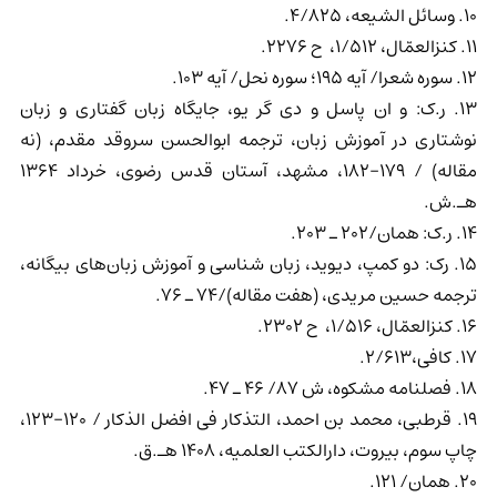
10. وسائل الشیعه، 4/825.
11. کنزالعمّال، 1/512، ح 2276.
12. سوره شعرا/ آیه 195؛ سوره نحل/ آیه 103.
13. ر.ک: و ان پاسل و دی گر یو، جایگاه زبان گفتاری و زبان
نوشتاری در آموزش زبان، ترجمه ابوالحسن سروقد مقدم، (نه
مقاله) / 179-182، مشهد، آستان قدس رضوی، خرداد 1364
هـ.ش.
14. ر.ک: همان/202 ـ 203.
15. رک: دو کمپ، دیوید، زبان شناسی و آموزش زبان‌های بیگانه،
ترجمه حسین مریدی، (هفت مقاله)/74 ـ 76.
16. کنزالعمّال، 1/516، ح 2302.
17. کافی،2/613.
18. فصلنامه مشکوه، ش 87/ 46 ـ 47.
19. قرطبی، محمد بن احمد، التذکار فی افضل الذکار / 120-123،
چاپ سوم، بیروت، دارالکتب العلمیه، 1408 هـ.ق.
20. همان/ 121.