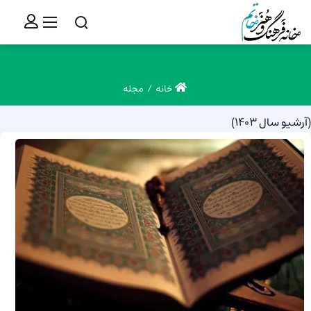
خانه
مجله
(آرشیو سال 1403)