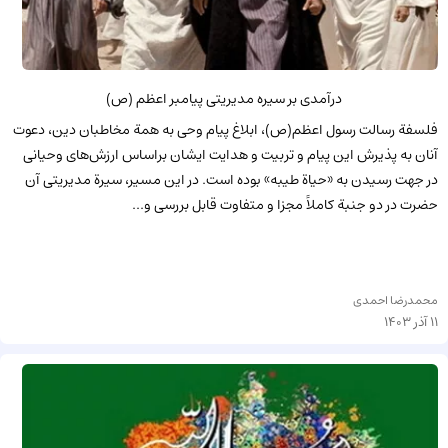
درآمدی بر سیره مدیریتی پیامبر اعظم (ص)
فلسفة رسالت رسول اعظم(ص)، ابلاغ پیام وحى به همة مخاطبان دین، دعوت
آنان به پذیرش این پیام و تربیت و هدایت ایشان براساس ارزش‌هاى وحیانى
در جهت رسیدن به «حیاة طیبه» بوده است. در این مسیر، سیرة مدیریتى آن
حضرت در دو جنبة کاملاً مجزا و متفاوت قابل بررسى و...
محمدرضا احمدی
11 آذر 1403