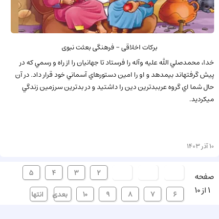
برکات اخلاقی - فرهنگی بعثت نبوی
خدا، محمدصلي الله عليه وآله را فرستاد تا جهانيان را از راه و رسمي که در
پيش گرفته‏اند بيم‏دهد و او را امين دستورهاي آسماني خود قرار داد. در آن
حال شما اي گروه عرب‏بدترين دين را داشتيد و در بدترين سرزمين زندگي
مي‏کرديد.
10 آذر 1403
ابتدا
قبلی
[1]
2
3
4
5
صفحه
1 از 10
6
7
8
9
10
بعدی
انتها