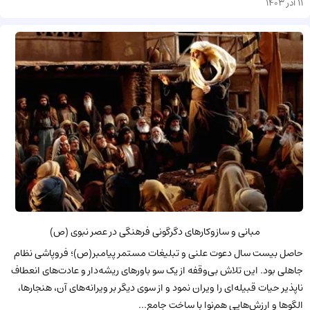
11 آذر 1403
مبانی و سازوکارهای دگرگونی فرهنگی در عصر نبوی (ص)
حاصل بیست سال دعوت علنی و تبلیغات مستمر پیامبر(ص)؛ فروپاشی نظام
جاهلی بود. این تلاش بی‌وقفه از یک سو باورهای ریشه‌دار و عادت‌های انعطاف
ناپذیر حیات قبیله‌ای را ویران نمود و از سوی دیگر بر ویرانه‌های آن، هنجارها،
الگوها و ارزش‌هایی هم‌نوا با ساخت جامع...