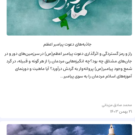
جاذبه‌هاى دعوت پیامبر اعظم
راز و رمز گستردگى و اثرگذارى دعوت پیامبر اعظم(ص) در سرزمین‌هاى دور و در
جان‌هاى مشتاق چه بود؟چه انگیزه‌هایى مردمان را از هر گونه و قبیله، در گرد
شمع وجود پیامبر(ص) پروانه‌وار به گردش درآورد؟ آیا ماهیت و دورنمای
آموزه‌هاى اسلام مردمان را به سوى پیامبر...
محمد صادق مزینانی
21 بهمن 1403