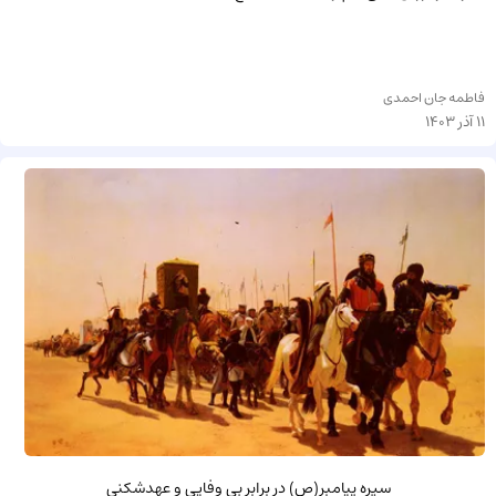
فاطمه جان احمدی
11 آذر 1403
سیره پیامبر(ص) در برابر بی وفایی و عهدشکنی