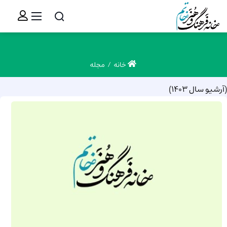
خانه
مجله
(آرشیو سال 1403)