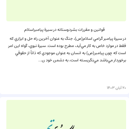
قوانين و مقررات بشردوستانه در سيرة پيامبراسلام
در سيرة پيامبر گرامي اسلام(ص)، جنگ به عنوان آخرين راه حل و ابزاري كه
فقط در موارد خاص به كار مي‌آيد، مطرح بوده است. سيرة نبوي، گواه اين امر
است كه چون پيامبر(ص) به انسان به عنوان موجودي كه ذاتاً از حقوقي
برخوردار مي‌باشد مي‌نگريسته است، به دشمن خود ن...
20 آبان 1403