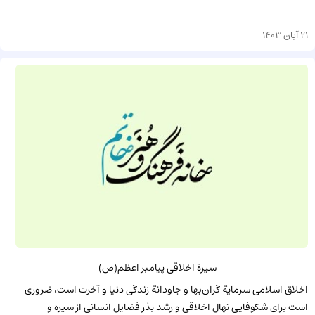
21 آبان 1403
سیرة اخلاقی پیامبر اعظم(ص)
اخلاق اسلامى سرمایة گران‌بها و جاودانة زندگى دنیا و آخرت است، ضرورى
است براى شکوفایى نهال اخلاقى و رشد بذر فضایل انسانى از سیره و