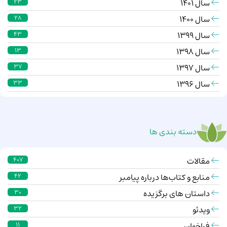
سال 1401
23
سال 1400
28
سال 1399
43
سال 1398
13
سال 1397
37
سال 1396
33
دسته بندی ها
مقالات
407
منابع و کتاب‌ها درباره پیامبر
42
داستان های برگزیده
30
ویدئو
32
فراخوان
11