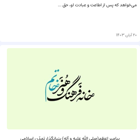
مى‌خواهد که پس از اطاعت و عبادت او، حق ...
20 آبان 1403
پيامبر اعظم(صلى الله عليه و آله) بنيانگذار تمدّن اسلامى