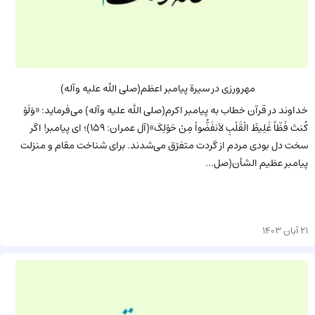
مهرورزی در سیرة پیامبر اعظم(صلی الله علیه وآله)
خداوند در قرآن خطاب به پیامبر اکرم(صلی الله علیه وآله) می‌فرماید: «وَلَوْ
کُنتَ فَظّاً غَلِیظَ الْقَلْبِ لاَنفَضُّواْ مِنْ حَوْلِکَ»(آل عمران: 159)؛ ای پیامبر! اگر
سخت دل بودی مردم از گردت متفرّق می‌شدند. برای شناخت مقام و منزلت
پیامبر عظیم الشأن(صل...
21 آبان 1403