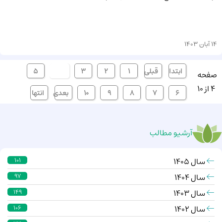
14 آبان 1403
ابتدا
قبلی
1
2
3
[4]
5
صفحه
4 از 10
6
7
8
9
10
بعدی
انتها
آرشیو مطالب
سال 1405
101
سال 1404
97
سال 1403
149
سال 1402
106