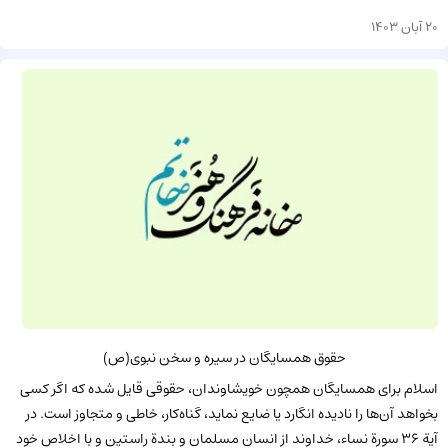
20 آبان 1403
حقوق همسایگان در سیره و سخن نبوى(ص)
اسلام براى همسایگان همچون خویشاوندان، حقوقى قایل شده که اگر کسى
بخواهد آن‌ها را نادیده انگارد یا ضایع نماید، گناه‌کار، خاطى و متجاوز است. در
آیة 36 سورة نساء، خداوند از انسان مسلمان و بندة راستین و با اخلاص خود