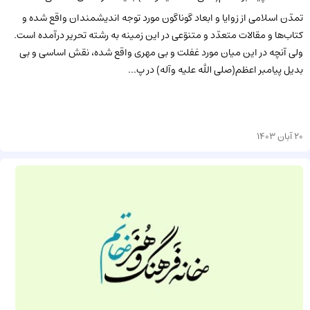
تمدّن اسلامى از زوايا و ابعاد گوناگون مورد توجه انديشمندان واقع شده و
كتاب‌ها و مقالات متعدّد و متنوّعى در اين زمينه به رشته تحرير درآمده است.
ولى آنچه در اين ميان مورد غفلت و بى مهرى واقع شده، نقش اساسى و بى
بديل پيامبر اعظم(صلى الله عليه وآله) در پ...
20 آبان 1403