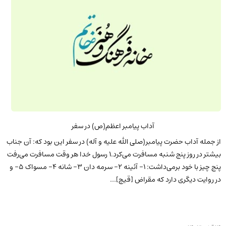
آداب پیامبر اعظم(ص) در سفر
از جمله آداب حضرت پیامبر(صلی الله علیه و آله) در سفر این بود که: آن جناب
بیشتر در روز پنج شنبه مسافرت می‌کرد.1 رسول خدا هر وقت مسافرت می‌رفت
پنج چیز با خود برمی‌داشت: 1- آئینه 2- سرمه دان 3- شانه 4- مسواک 5- و
در روایت دیگری دارد که مقراض [قیچ]...