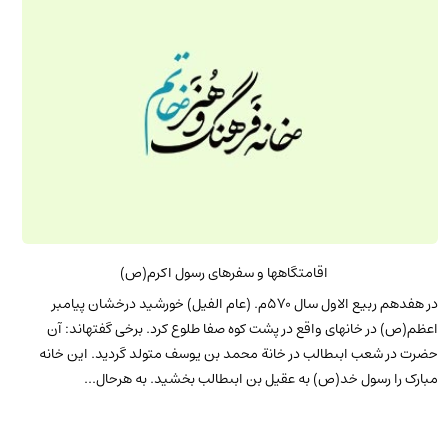
اقامت‏گاه‏ها و سفر‏هاى رسول اکرم(ص)
در هفدهم ربیع الاول سال 570م. (عام الفیل) خورشید درخشان پیامبر
اعظم(ص) در خانه‏اى واقع در پشت کوه صفا طلوع کرد. برخى گفته‏اند: آن
حضرت در شعب ابى‏طالب در خانة محمد بن یوسف متولد گردید. این خانه
مبارک را رسول خد(ص) به عقیل بن ابى‏طالب بخشید. به هرحال...