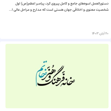
دستورالعمل اسوه‌هاى جامع و کامل پیروى کرد، پیامبر اعظم(ص) اول
شخصیت معنوى و اخلاقى جهان هستى است که مدارج و مراحل عالى ا...
20 آبان 1403