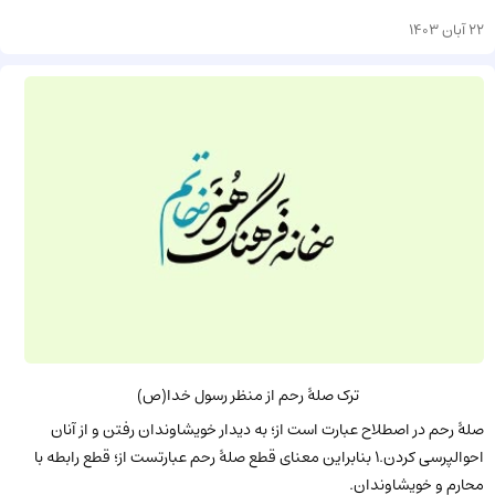
22 آبان 1403
ترک صلۀ رحم از منظر رسول خدا(ص)
صلۀ ‌رحم در اصطلاح عبارت است از؛ به دیدار خویشاوندان رفتن و از آنان
احوالپرسی کردن.1 بنابراین معنای قطع صلۀ رحم عبارتست از؛ قطع رابطه با
محارم و خویشاوندان.