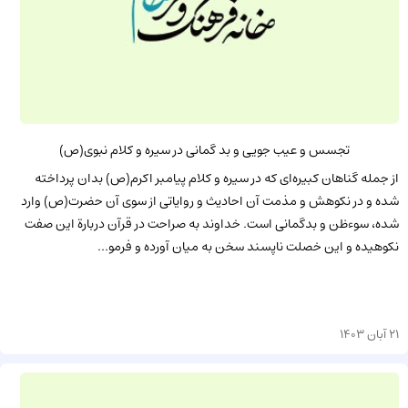
تجسس و عیب جویی و بد گمانی در سیره و کلام نبوی(ص)
از جمله گناهان کبیره‌ای که در سیره و کلام پیامبر اکرم(ص) بدان پرداخته
شده و در نکوهش و مذمت آن احادیث و روایاتی از سوی آن حضرت(ص) وارد
شده، سوءظن و بدگمانی است. خداوند به صراحت در قرآن دربارة این صفت
نکوهیده و این خصلت ناپسند سخن به میان آورده و فرمو...
21 آبان 1403