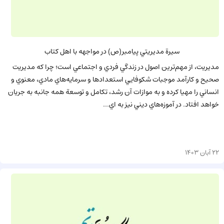
سيرة مديريتي پيامبر(ص) در مواجهه با اهل كتاب
مديريت، از مهم‌ترين اصول در زندگي فردي و اجتماعي است؛ چرا كه مديريت
صحيح و كارآمد موجبات شكوفايي استعدادها و سرمايه‌هاي مادي، معنوي و
انساني را مهيا كرده و به موازات آن رشد، تكامل و توسعة همه جانبه به جريان
خواهد افتاد. در آموزه‌هاي ديني نيز به اي...
22 آبان 1403