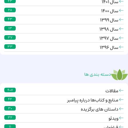
سال 1401
23
سال 1400
28
سال 1399
43
سال 1398
13
سال 1397
37
سال 1396
33
دسته بندی ها
مقالات
407
منابع و کتاب‌ها درباره پیامبر
42
داستان های برگزیده
30
ویدئو
32
فراخوان
11