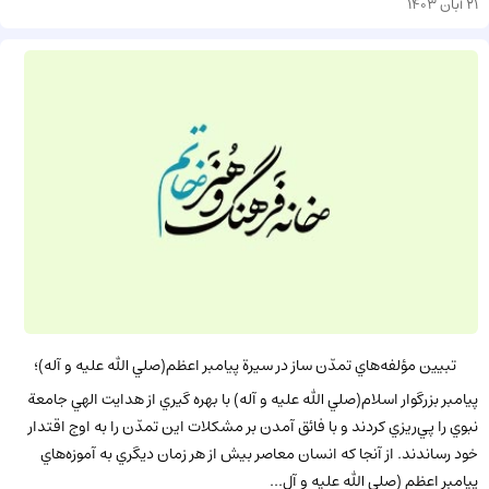
21 آبان 1403
تبيين مؤلفه‌هاي تمدّن ساز در سيرة پيامبر اعظم(صلي الله عليه و آله)؛
پيامبر بزرگوار اسلام(صلي الله عليه و آله) با بهره گيري از هدايت الهي جامعة
نبوي را پي‌ريزي کردند و با فائق آمدن بر مشکلات اين تمدّن را به اوج اقتدار
خود رساندند. از آنجا که انسان معاصر بيش از هر زمان ديگري به آموزه‌هاي
پيامبر اعظم (صلي الله عليه و آل...