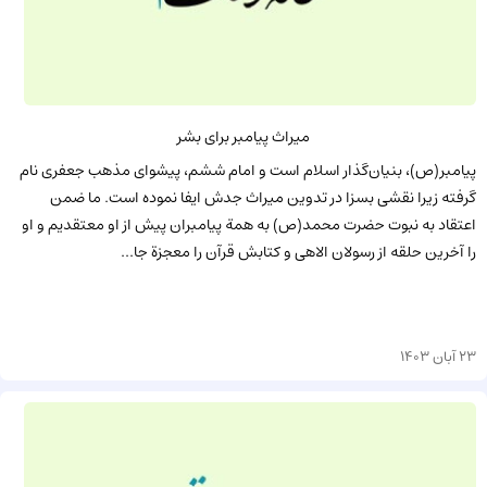
میراث پیامبر برای بشر
پیامبر(ص)، بنیان‌گذار اسلام است و امام ششم، پیشوای مذهب جعفری نام
گرفته زیرا نقشی بسزا در تدوین میراث جدش ایفا نموده است. ما ضمن
اعتقاد به نبوت حضرت محمد(ص) به همة پیامبران پیش از او معتقدیم و او
را آخرین حلقه از رسولان الاهی و کتابش قرآن را معجزة جا...
23 آبان 1403