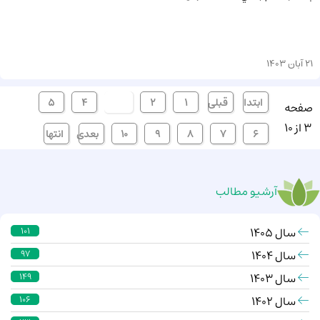
21 آبان 1403
ابتدا
قبلی
1
2
[3]
4
5
صفحه
3 از 10
6
7
8
9
10
بعدی
انتها
آرشیو مطالب
سال 1405
101
سال 1404
97
سال 1403
149
سال 1402
106