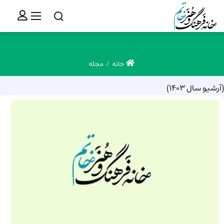
خانه
مجله
(آرشیو سال 1403)