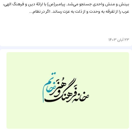
بینش و منش واحدی جستجو می‌شد. پیامبر(ص) با ارائة دین و فرهنگ الهی،
عرب را از تفرقه به وحدت و از ذلت به عزت رساند. اگر در نظام...
23 آبان 1403