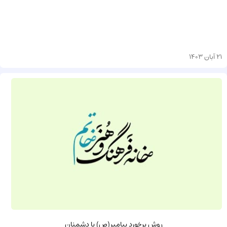
21 آبان 1403
روش برخورد پیامبر(ص) با دشمنان