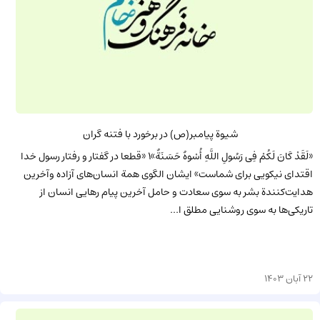
شیوة پیامبر(ص) در برخورد با فتنه گران
«لَقَدْ کَانَ لَکُمْ فِی رَسُولِ اللَّهِ أُسْوهٌ حَسَنَةٌ»1 «قطعا در گفتار و رفتار رسول خدا
اقتدای نیکویی برای شماست» ایشان الگوی همة انسان‌های آزاده وآخرین
هدایت‌کنندة بشر به سوى سعادت و حامل آخرین پیام رهایى انسان از
تاریکى‌ها به سوى روشنایى مطلق ا...
22 آبان 1403