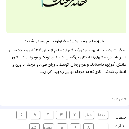
نامزدهای نهمین دورۀ جشنوارۀ خاتم معرفی شدند
به گزارش دبیرخانه نهمین دورۀ جشنواره خاتم از میان 932 اثر رسیده به این
دبیرخانه در بخشهای؛ داستان بزرگسال، داستان کودک و نوجوان، داستان
دانش آموزی، داستانک و طرح رمان، توسط داوران طی دو مرحله داوری و
انتخاب شدند، آثاری که به مرحله نهایی راه پیدا کردن...
9 تیر 1403
ابتدا
قبلی
2
3
4
5
6
صفحه
7 از 10
[7]
8
9
10
بعدی
انتها