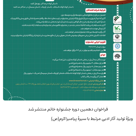
فراخوان دهمین دوره جشنواره خاتم منتشر شد
ویژۀ تولید آثار ادبی مرتبط با سیرۀ پیامبراکرم(ص)