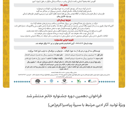
فراخوان دهمین دوره جشنواره خاتم منتشر شد
ویژۀ تولید آثار ادبی مرتبط با سیرۀ پیامبراکرم(ص)