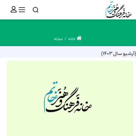
خانه
مجله
(آرشیو سال 1403)