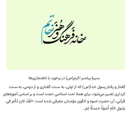
سیرة پیامبر اکرم(ص) در برخورد با ناهنجاری‌ها
گفتار و رفتار رسول خدا(ص) که از اولی، به سنت گفتاری و از دومی، به سنت
کرداری تعبیر می‌شود، برای همة امت اسلامی حجت است و بر اساس آموزه‌های
قرآنی، آن حضرت اسوه و الگوی مؤمنان معرفی شده‌ است: «لَقَدْ کانَ لَکُمْ فی
رَسُولِ اللّهِ أُسْوَةٌ حَسَنَةٌ لِمَ...