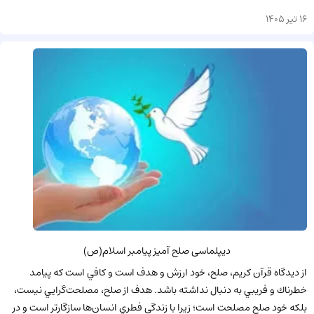
16 تیر 1405
دیپلماسی صلح آمیز پیامبر اسلام(ص)
از ديدگاه قرآن كريم، صلح، خود ارزش و هدف است و كافي است كه پيامد
خطرناك و فريبي به دنبال نداشته باشد. هدف از صلح، مصلحت‌گرايي نيست،
بلكه خود صلح مصلحت است؛ زيرا با زندگي فطري انسان‌ها سازگارتر است و در