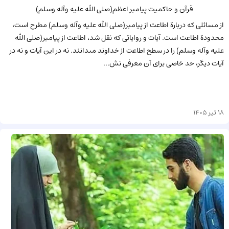
قرآن و حاکمیت پیامبر اعظم‏(صلى الله علیه وآله وسلم)
از مسائلى که دربارة اطاعت از پیامبر(صلى الله علیه وآله وسلم) مطرح است،
محدودة اطاعت است. آیات و روایاتى که نقل شد، اطاعت از پیامبر(صلى الله
علیه وآله وسلم) را در سطح اطاعت از خداوند مى‏دانند. نه در این آیات و نه در
آیات دیگر، حد خاصى براى آن معرفى نش...
18 تیر 1405