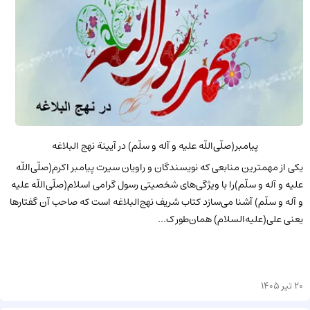
پیامبر(صلّى‌اللّه عليه و آله و سلّم) در آیینة نهج البلاغه
یکی از مهمترین منابعی که نویسندگان و راویان سیرت پیامبر اکرم(صلّى‌اللّه
عليه و آله و سلّم)را با ویژگی‌های شخصیتی رسول گرامی اسلام(صلّى‌اللّه عليه
و آله و سلّم) آشنا می‌سازد کتاب شریف نهج‌البلاغه است که صاحب آن گفتارها
یعنی علی(علیه‌السلام) همان‌طور ک...
20 تیر 1405