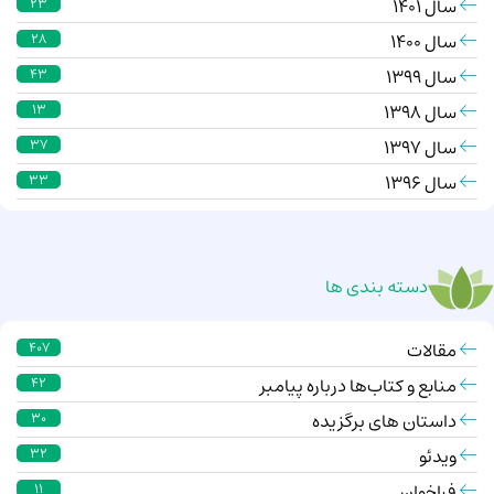
سال 1401
23
سال 1400
28
سال 1399
43
سال 1398
13
سال 1397
37
سال 1396
33
دسته بندی ها
مقالات
407
منابع و کتاب‌ها درباره پیامبر
42
داستان های برگزیده
30
ویدئو
32
فراخوان
11