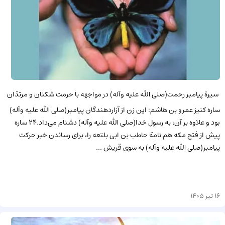
سیرة پیامبر رحمت(صلى الله علیه وآله) در مواجهه با حرمت شکنان و مرتدّان
ساره کنیز عمرو بن هاشم: این زن از آزاردهندگان پیامبر(صلى الله علیه وآله)
بود و علاوه بر آن، به رسول خدا(صلى الله علیه وآله) دشنام مى‌داد.24 ساره
پیش از فتح مکه هم نامة حاطب بن ابى بلتعه را، براى رساندن خبر حرکت
پیامبر(صلى الله علیه وآله) به سوى قریش ...
16 تیر 1405