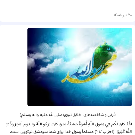
20 تیر 1405
قرآن و شاخصه‏‌هاى اخلاق نبوى(صلى‌الله علیه وآله وسلم)
لَقَدْ كَانَ لَكُمْ فِي رَسُولِ اللَّهِ أُسْوَةٌ حَسَنَةٌ لِمَنْ كَانَ يَرْجُو اللَّهَ وَالْيَوْمَ الْآخِرَ وَذَكَرَ
اللَّهَ كَثِيرًا؛ (احزاب /21) مسلماً رسول خدا براى شما سرمشق نیکویى است،