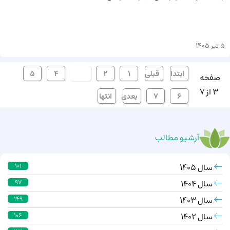
5 تیر 1405
ابتدا
قبلی
1
2
[3]
4
5
صفحه
3 از 7
6
7
بعدی
انتها
آرشیو مطالب
سال 1405
101
سال 1404
97
سال 1403
149
سال 1402
106