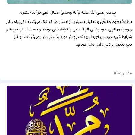
پیامبر(صلى الله علیه وآله وسلم) جمال الهى در آینة بشرى
برخلاف فهم و تلقّى و تحلیل بسیارى از انسان‌‏ها که فکر مى‏‌کنند اگر پیامبران
و رسولان الهى، موجوداتى فراانسانى و فراطبیعى بودند و دست‌‏کم از نیروها و
شرایط غیرطبیعى برخوردار بودند، زودتر مورد پذیرش قرار مى‏‌گرفتند و کار
دین‏‌پذیرى و دین‌دارى براى مردم...
20 تیر 1405